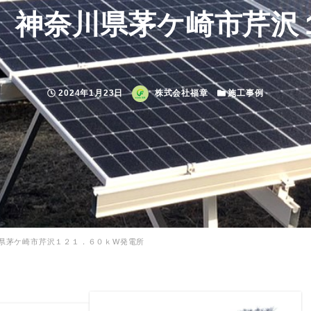
 神奈川県茅ケ崎市芹沢
投稿日
2024年1月23日
著者
株式会社福章
カテゴリー
施工事例
県茅ケ崎市芹沢１２１．６０ｋW発電所