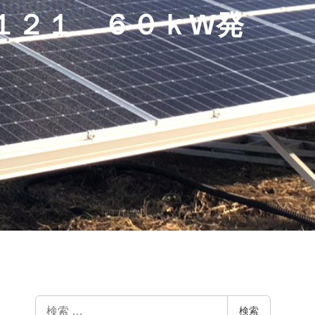
１２１．６０ｋW発
検
検索